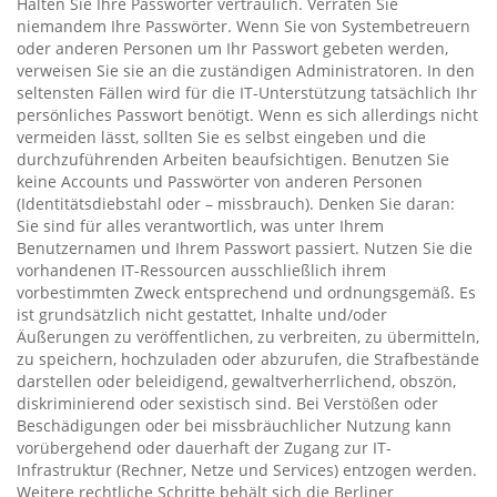
Halten Sie Ihre Passwörter vertraulich. Verraten Sie
niemandem Ihre Passwörter. Wenn Sie von Systembetreuern
oder anderen Personen um Ihr Passwort gebeten werden,
verweisen Sie sie an die zuständigen Administratoren. In den
seltensten Fällen wird für die IT-Unterstützung tatsächlich Ihr
persönliches Passwort benötigt. Wenn es sich allerdings nicht
vermeiden lässt, sollten Sie es selbst eingeben und die
durchzuführenden Arbeiten beaufsichtigen. Benutzen Sie
keine Accounts und Passwörter von anderen Personen
(Identitätsdiebstahl oder – missbrauch). Denken Sie daran:
Sie sind für alles verantwortlich, was unter Ihrem
Benutzernamen und Ihrem Passwort passiert. Nutzen Sie die
vorhandenen IT-Ressourcen ausschließlich ihrem
vorbestimmten Zweck entsprechend und ordnungsgemäß. Es
ist grundsätzlich nicht gestattet, Inhalte und/oder
Äußerungen zu veröffentlichen, zu verbreiten, zu übermitteln,
zu speichern, hochzuladen oder abzurufen, die Strafbestände
darstellen oder beleidigend, gewaltverherrlichend, obszön,
diskriminierend oder sexistisch sind. Bei Verstößen oder
Beschädigungen oder bei missbräuchlicher Nutzung kann
vorübergehend oder dauerhaft der Zugang zur IT-
Infrastruktur (Rechner, Netze und Services) entzogen werden.
Weitere rechtliche Schritte behält sich die Berliner